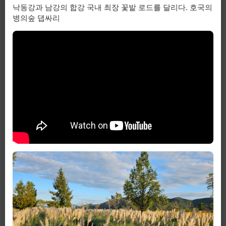
낙동강과 남강의 합강 국내 최장 꽃밭 로드를 달리다. 호국의
병의숲 댑싸리