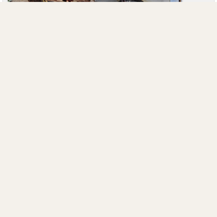
댓글(0)
아직 댓글이 없습니다.
스팸방지 14 + 7 =
댓글 등록
2025-11-03 05:52
야행
새창
벽방산
남포항
문수암
보현암