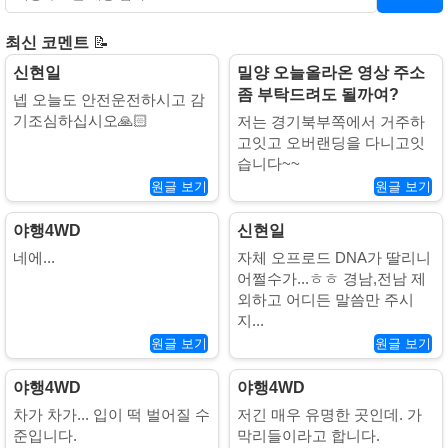
최신 코멘트
📝
신현일
밀양 오늘올라온 영상 주소
좀 부탁드려도 될까여?
넵 오늘도 안전운전하시고 감
기조심하십시오🙏🏻
저는 경기북부쪽에서 거주하
고잇고 오버랜딩을 다니고잇
습니다~~
원글 보기
원글 보기
야행4WD
신현일
네에...
자체 오프로드 DNA가 딸리니
어쩔수가...ㅎㅎ 경남,전남 제
외하고 어디든 말씀만 주시
지...
원글 보기
원글 보기
야행4WD
야행4WD
차가 차가... 입이 떡 벌어질 수
저긴 매우 유명한 곳인데. 가
준입니다.
막리들이라고 합니다.