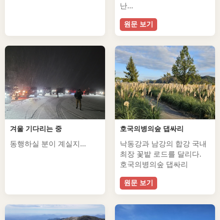
난...
원문 보기
겨울 기다리는 중
호국의병의숲 댑싸리
동행하실 분이 계실지...
낙동강과 남강의 합강 국내
최장 꽃밭 로드를 달리다.
호국의병의숲 댑싸리
원문 보기