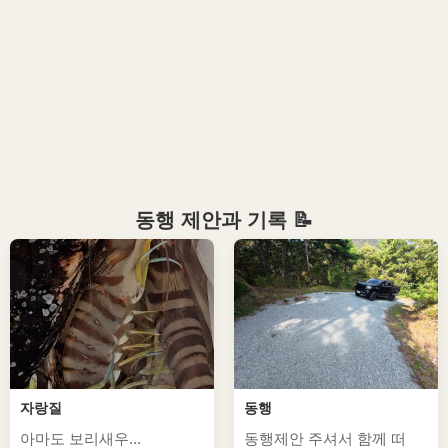
동행 제안과 기록 📝
자랑질
동행
아마도 보리새우...
동행제안 주셔서 함께 떠